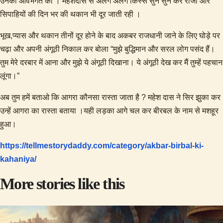
उनकी आवभगत की । महेशदास से अलग अलग किस्से सुन सुन कर राजा और
सिपाहियों की दिन भर की थकान भी दूर जाती रही ।
भूख,प्यास और थकान तीनों दूर होने के बाद अकबर राजधानी जाने के लिए घोड़े पर
चढ़ा और अपनी अंगूठी निकाल कर बोला “मुझे बुद्धिमान और सरल लोग पसंद हैं।
तुम मेरे दरबार में आना और मुझे ये अंगूठी दिखाना। ये अंगूठी देख कर मैं तुम्हें पहचान
लूंगा।”
अब तुम हमें बताओ कि आगरा कौनसा रास्ता जाता है ? महेश दास ने सिर झुका कर
उन्हें आगरा का रास्ता बताया ।यही लड़का आगे चल कर बीरबल के नाम से मशहूर
हुआ।
https://tellmestorydaddy.com/category/akbar-birbal-ki-
:
kahaniya/
अकबर
More stories like this
और
बीरबल
की