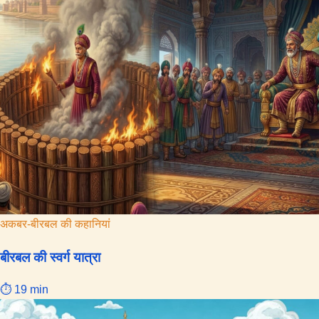
पहली
मुलाकात
|
Akbar
aur
Birbal
ki
pahli
mulakat
अकबर-बीरबल की कहानियां
बीरबल की स्वर्ग यात्रा
⏱ 19 min