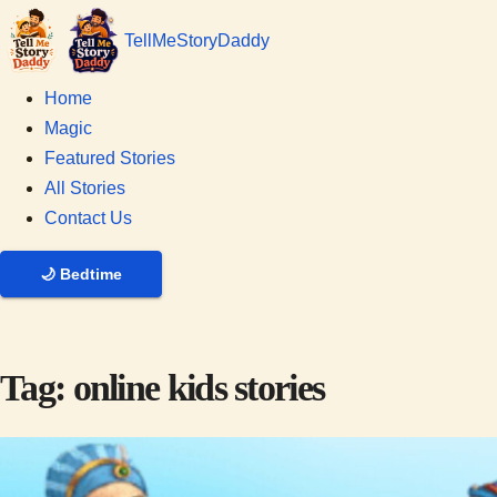
Tell
Me
Story
Daddy
Home
Magic
Featured Stories
All Stories
Contact Us
🌙
Bedtime
Tag:
online kids stories