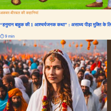
अकबर-बीरबल की कहानियां
“हनुमान बाहुक की 1 आश्चर्यजनक कथा” : असाध्य पीड़ा मुक्ति के ल
⏱ 9 min