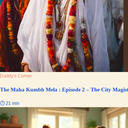
Daddy's Corner
The Maha Kumbh Mela : Episode 2 – The City Magistrat
⏱ 21 min