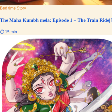
Bed time Story
The Maha Kumbh mela: Episode 1 – The Train Ride| हिंद
⏱ 15 min