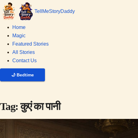
Tell
Me
Story
Daddy
Home
Magic
Featured Stories
All Stories
Contact Us
🌙
Bedtime
Tag:
कुएं का पानी