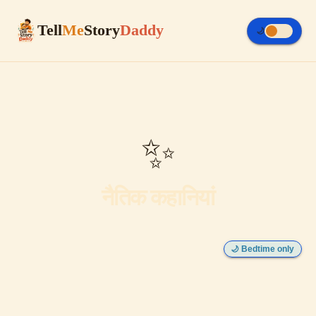
Tell
Me
Story
Daddy
🌙
✨
नैतिक कहानियां
🌙 Bedtime only